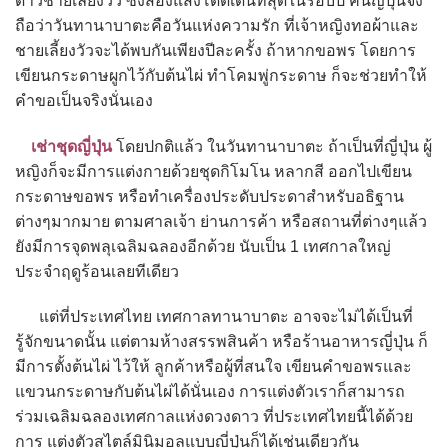
ดาวชายเลี้ยงวัว ซึ่งส่องแสงโดดเด่นที่สุดในรอบปี คนญี่ปุ่นจึง
ถือว่าวันทานาบาตะคือวันแห่งความรัก ที่เจ้าหญิงทอผ้าและ
ชายเลี้ยงวัวจะได้พบกันเพียงปีละครั้ง ถ้าหากขอพร โดยการ
เขียนกระดาษผูกไว้กับต้นไผ่ ทำโคมพู่กระดาษ ก็จะช่วยทำให้
คำขอเป็นจริงนั่นเอง
เช่าชุดญี่ปุ่น
โดยปกติแล้ว ในวันทานาบาตะ ถ้าเป็นที่ญี่ปุ่น ผู้
หญิงก็จะมีการแต่งกายด้วยชุดกิโมโน หลากสี ออกไปเขียน
กระดาษขอพร หรือทำเครื่องประดับประดาสำหรับอธิฐาน
ต่างๆมากมาย ตามศาลเจ้า ย่านการค้า หรือสถานที่ต่างๆแล้ว
ยังมีการจุดพลุเฉลิมฉลองอีกด้วย นับเป็น 1 เทศกาลใหญ่
ประจำฤดูร้อนเลยทีเดียว
แต่ที่ประเทศไทย เทศกาลทานาบาตะ อาจจะไม่ได้เป็นที่
รู้จักขนาดนั้น แต่ตามห้างสรรพสินค้า หรือร้านอาหารญี่ปุ่น ก็
มีการตั้งต้นไผ่ ไว้ให้ ลูกค้าหรือผู้ที่สนใจ เขียนคำขอพรและ
แขวนกระดาษกับต้นไผ่ได้นั่นเอง การแต่งตัวเราก็สามารถ
ร่วมเฉลิมฉลองเทศกาลแห่งดวงดาว ที่ประเทศไทยนี้ได้ด้วย
การ แต่งตัวสไตล์มินิมอลแบบญี่ปุ่นก็ได้เช่นเดียวกัน