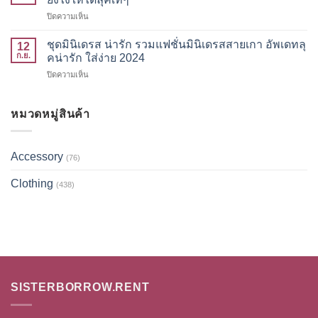
ตัว
ย์
บน
ปิดความเห็น
ฮาโลวีน
หนึ่ง
แฟชั่น
เปลี่ยน
ใน
กางเกง
ลุค
ชุดมินิเดรส น่ารัก รวมแฟชั่นมินิเดรสสายเกา อัพเดทลุ
ร้อย
12
วอร์ม
สวย
ก.ย.
คน่ารัก ใส่ง่าย 2024
แฟชั่น
สำหรับ
สับ
วิน
บน
ปิดความเห็น
สาว
พร้อม
เทจ
ชุด
สาย
ไป
ฟีล
มิ
คูล
ปาร์ตี้
ลูก
นิ
หมวดหมู่สินค้า
แชร์
ปล่อย
คุณ
เดรส
ไอ
ผี
มา
น่า
เดีย
!
แรง
รัก
แต่ง
Accessory
(76)
รวม
ยัง
แฟชั่น
ไง
Clothing
มิ
ให้
(438)
นิ
ได้
เด
ลุ
รส
ค
สาย
เท่ๆ
เกา
อัพเดท
ลุ
คน่า
SISTERBORROW.RENT
รัก
ใส่
ง่าย