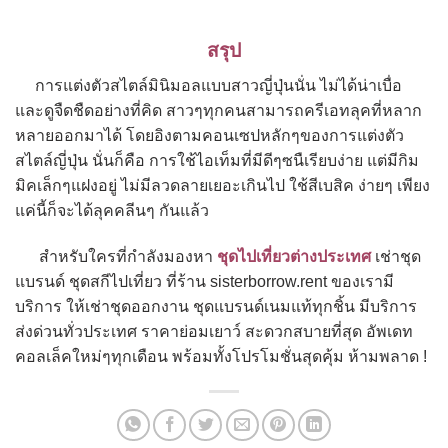
สรุป
การแต่งตัวสไตล์มินิมอลแบบสาวญี่ปุ่นนั่น ไม่ได้น่าเบื่อ
และดูจืดชืดอย่างที่คิด สาวๆทุกคนสามารถครีเอทลุคที่หลาก
หลายออกมาได้ โดยอิงตามคอนเซปหลักๆของการแต่งตัว
สไตล์ญี่ปุ่น นั่นก็คือ การใช้ไอเท็มที่มีดีๆซนืเรียบง่าย แต่มีกิม
มิคเล็กๆแฝงอยู่ ไม่มีลวดลายเยอะเกินไป ใช้สีเบสิค ง่ายๆ เพียง
แค่นี้ก็จะได้ลุคคลีนๆ กันแล้ว
สำหรับใครที่กำลังมองหา
ชุดไปเที่ยวต่างประเทศ
เช่าชุด
แบรนด์ ชุดสกีไปเที่ยว ที่ร้าน sisterborrow.rent ของเรามี
บริการ ให้เช่าชุดออกงาน ชุดแบรนด์เนมแท้ทุกชิ้น มีบริการ
ส่งด่วนทั่วประเทศ ราคาย่อมเยาว์ สะดวกสบายที่สุด อัพเดท
คอลเล็คใหม่ๆทุกเดือน พร้อมทั้งโปรโมชั่นสุดคุ้ม ห้ามพลาด !