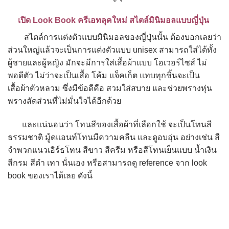
เปิด Look Book ครีเอทลุคใหม่ สไตล์มินิมอลแบบญี่ปุ่น
สไตล์การแต่งตัวแบบมินิมอลของญี่ปุ่นนั้น ต้องบอกเลยว่า
ส่วนใหญ่แล้วจะเป็นการแต่งตัวแบบ unisex สามารถใส่ได้ทั้ง
ผู้ชายและผู้หญิง มักจะมีการใส่เสื้อผ้าแบบ โอเวอร์ไซส์ ไม่
พอดีตัว ไม่ว่าจะเป็นเสื้อ โค้ม แจ็คเก็ต แทบทุกชิ้นจะเป็น
เสื้อผ้าตัวหลวม ซึ่งมีข้อดีคือ สวมใส่สบาย และช่วยพรางหุ่น
พรางสัดส่วนที่ไม่มั่นใจได้อีกด้วย
และแน่นอนว่า โทนสีของเสื้อผ้าที่เลือกใช้ จะเป็นโทนสี
ธรรมชาติ มู้ดแอนท์โทนมีความคลีน และดูอบอุ่น อย่างเช่น สี
จำพวกแนวเอิร์ธโทน สีขาว สีครีม หรือสีโทนเย็นแบบ น้ำเงิน
สีกรม สีดำ เทา นั่นเอง หรือสามารถดู reference จาก look
book ของเราได้เลย ดังนี้