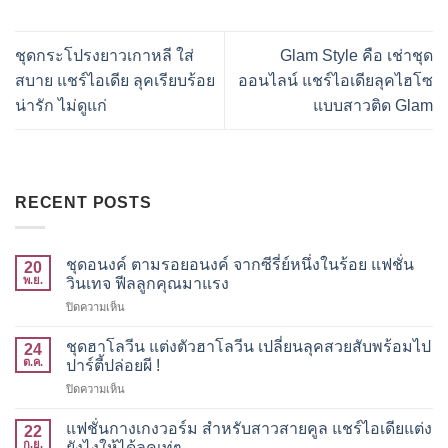
ชุดกระโปรงยาวเกาหลี ใส่
Glam Style คือ เช่าชุด
สบาย แชร์ไอเดีย ลุคเรียบร้อย
ออนไลน์ แชร์ไอเดียลุคไฮโซ
น่ารัก ไม่ดูแก่
แบบสาวติด Glam
RECENT POSTS
ชุดอนงค์ ตามรอยอนงค์ จากซีรี่ย์หนึ่งในร้อย แฟชั่น
20
พ.ย.
วินเทจ ฟีลลูกคุณมาแรง
บน
ปิดความเห็น
ชุด
อนงค์
ชุดฮาโลวีน แต่งตัวฮาโลวีน เปลี่ยนลุคสวยสับพร้อมไป
24
ตาม
ต.ค.
ปาร์ตี้ปล่อยผี !
รอย
บน
ปิดความเห็น
อนงค์
ชุด
จาก
ฮาโลวีน
ซี
แฟชั่นกางเกงวอร์ม สำหรับสาวสายคูล แชร์ไอเดียแต่ง
22
แต่ง
รี่
ก.ย.
ยังไงให้ได้ลุคเท่ๆ