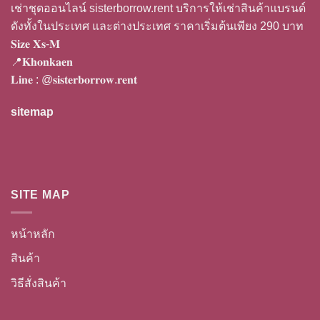
เช่าชุดออนไลน์ sisterborrow.rent บริการให้เช่าสินค้าแบรนด์
2024
ดังทั้งในประเทศ และต่างประเทศ ราคาเริ่มต้นเพียง 290 บาท
𝐒𝐢𝐳𝐞 𝐗𝐬-𝐌
📍𝐊𝐡𝐨𝐧𝐤𝐚𝐞𝐧
𝐋𝐢𝐧𝐞 :
@𝐬𝐢𝐬𝐭𝐞𝐫𝐛𝐨𝐫𝐫𝐨𝐰.𝐫𝐞𝐧𝐭
sitemap
SITE MAP
หน้าหลัก
สินค้า
วิธีสั่งสินค้า