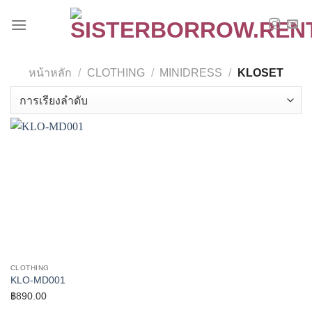
Skip
to
content
หน้าหลัก
/
CLOTHING
/
MINIDRESS
/
KLOSET
CLOTHING
KLO-MD001
฿
890.00