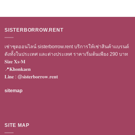
SISTERBORROW.RENT
เช่าชุดออนไลน์ sisterborrow.rent บริการให้เช่าสินค้าแบรนด์
ดังทั้งในประเทศ และต่างประเทศ ราคาเริ่มต้นเพียง 290 บาท
𝐒𝐢𝐳𝐞 𝐗𝐬-𝐌
📍𝐊𝐡𝐨𝐧𝐤𝐚𝐞𝐧
𝐋𝐢𝐧𝐞 :
@𝐬𝐢𝐬𝐭𝐞𝐫𝐛𝐨𝐫𝐫𝐨𝐰.𝐫𝐞𝐧𝐭
sitemap
SITE MAP