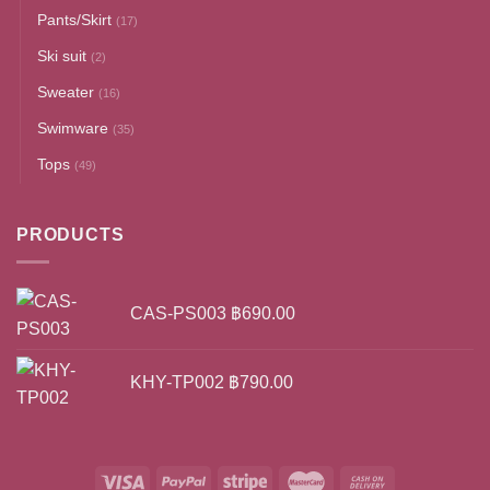
Pants/Skirt
(17)
Ski suit
(2)
Sweater
(16)
Swimware
(35)
Tops
(49)
PRODUCTS
CAS-PS003
฿
690.00
KHY-TP002
฿
790.00