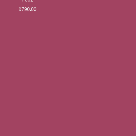
฿
790.00