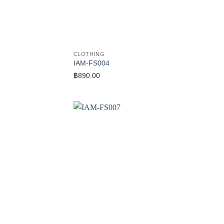
CLOTHING
IAM-FS004
฿
890.00