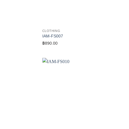
CLOTHING
IAM-FS007
฿
890.00