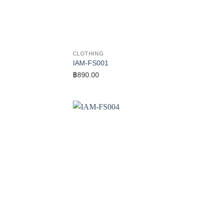
CLOTHING
IAM-FS001
฿
890.00