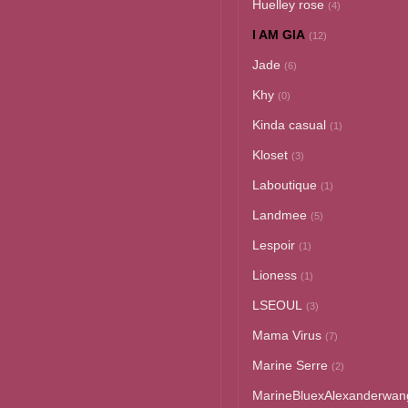
Huelley rose
(4)
I AM GIA
(12)
Jade
(6)
Khy
(0)
Kinda casual
(1)
Kloset
(3)
Laboutique
(1)
Landmee
(5)
Lespoir
(1)
Lioness
(1)
LSEOUL
(3)
Mama Virus
(7)
Marine Serre
(2)
MarineBluexAlexanderwan