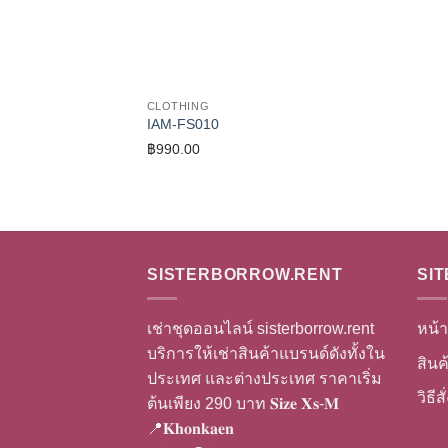
CLOTHING
IAM-FS010
฿
990.00
SISTERBORROW.RENT
SIT
เช่าชุดออนไลน์ sisterborrow.rent
หน้า
บริการให้เช่าสินค้าแบรนด์ดังทั้งใน
สินค
ประเทศ และต่างประเทศ ราคาเริ่ม
วิธีส
ต้นเพียง 290 บาท 𝐒𝐢𝐳𝐞 𝐗𝐬-𝐌
📍𝐊𝐡𝐨𝐧𝐤𝐚𝐞𝐧