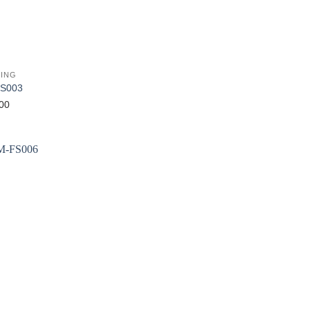
ING
FS003
00