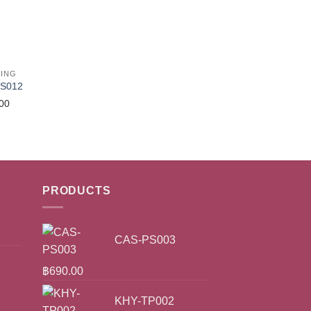
ING
FS012
00
PRODUCTS
CAS-PS003
฿
690.00
KHY-TP002