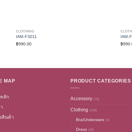
CLOTHING
CLOTH
IAM-FS011
IAM-
฿
990.00
฿
990.
E MAP
PRODUCT CATEGORIES
หลัก
Accessory
(76)
้า
Clothing
(438)
ั่งสินค้า
Bra/Underware
(6)
Dress
(48)