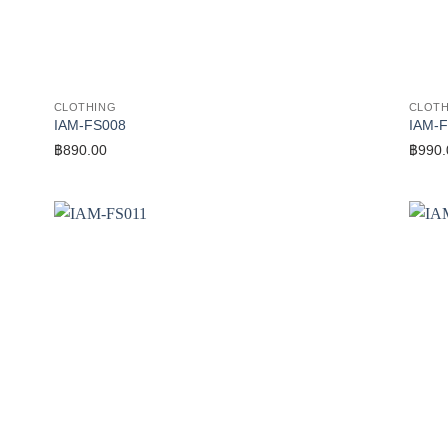
CLOTHING
CLOTH
IAM-FS008
IAM-
฿
890.00
฿
990.