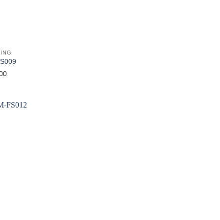
ING
FS009
00