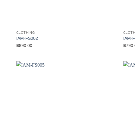
CLOTHING
CLOTH
IAM-FS002
IAM-
฿
890.00
฿
790.