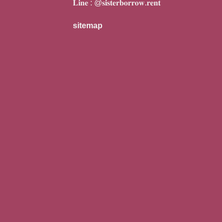
𝐋𝐢𝐧𝐞 :
@𝐬𝐢𝐬𝐭𝐞𝐫𝐛𝐨𝐫𝐫𝐨𝐰.𝐫𝐞𝐧𝐭
sitemap