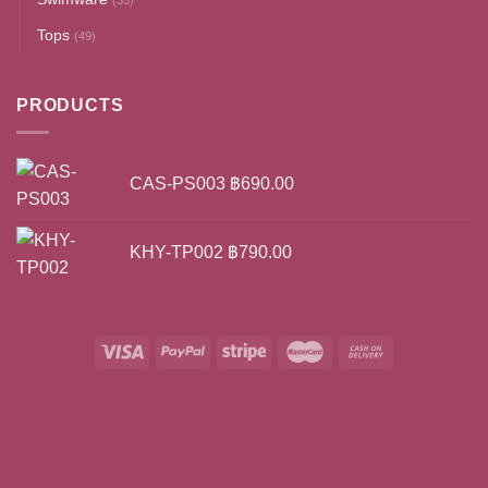
(35)
Tops
(49)
PRODUCTS
CAS-PS003
฿
690.00
KHY-TP002
฿
790.00