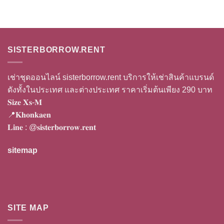
SISTERBORROW.RENT
เช่าชุดออนไลน์ sisterborrow.rent บริการให้เช่าสินค้าแบรนด์
ดังทั้งในประเทศ และต่างประเทศ ราคาเริ่มต้นเพียง 290 บาท
𝐒𝐢𝐳𝐞 𝐗𝐬-𝐌
📍𝐊𝐡𝐨𝐧𝐤𝐚𝐞𝐧
𝐋𝐢𝐧𝐞 :
@𝐬𝐢𝐬𝐭𝐞𝐫𝐛𝐨𝐫𝐫𝐨𝐰.𝐫𝐞𝐧𝐭
sitemap
SITE MAP