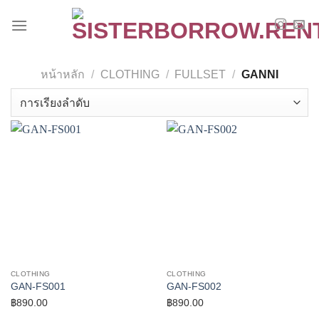
Skip
to
content
หน้าหลัก
/
CLOTHING
/
FULLSET
/
GANNI
CLOTHING
CLOTHING
GAN-FS001
GAN-FS002
฿
890.00
฿
890.00