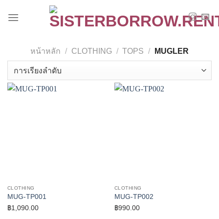
Skip
to
content
หน้าหลัก
/
CLOTHING
/
TOPS
/
MUGLER
CLOTHING
CLOTHING
MUG-TP001
MUG-TP002
฿
1,090.00
฿
990.00