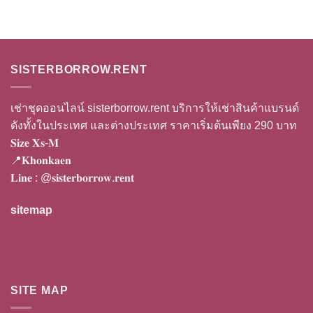
SISTERBORROW.RENT
เช่าชุดออนไลน์ sisterborrow.rent บริการให้เช่าสินค้าแบรนด์
ดังทั้งในประเทศ และต่างประเทศ ราคาเริ่มต้นเพียง 290 บาท
𝐒𝐢𝐳𝐞 𝐗𝐬-𝐌
📍𝐊𝐡𝐨𝐧𝐤𝐚𝐞𝐧
𝐋𝐢𝐧𝐞 :
@𝐬𝐢𝐬𝐭𝐞𝐫𝐛𝐨𝐫𝐫𝐨𝐰.𝐫𝐞𝐧𝐭
sitemap
SITE MAP