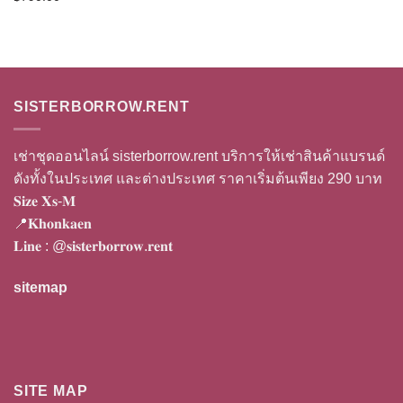
SISTERBORROW.RENT
เช่าชุดออนไลน์ sisterborrow.rent บริการให้เช่าสินค้าแบรนด์
ดังทั้งในประเทศ และต่างประเทศ ราคาเริ่มต้นเพียง 290 บาท
𝐒𝐢𝐳𝐞 𝐗𝐬-𝐌
📍𝐊𝐡𝐨𝐧𝐤𝐚𝐞𝐧
𝐋𝐢𝐧𝐞 :
@𝐬𝐢𝐬𝐭𝐞𝐫𝐛𝐨𝐫𝐫𝐨𝐰.𝐫𝐞𝐧𝐭
sitemap
SITE MAP