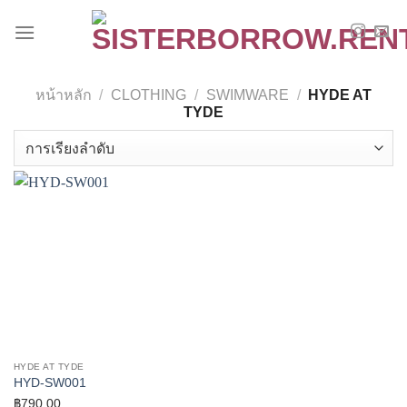
Skip
to
content
หน้าหลัก
/
CLOTHING
/
SWIMWARE
/
HYDE AT
TYDE
HYDE AT TYDE
HYD-SW001
฿
790.00