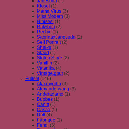
Janesuda
(1)
Kloset
(1)
Mama Virus
(3)
Miss Modern
(3)
Ninisesi
(1)
Rat&boa
(2)
Rechic
(1)
SabrinaxJanesuda
(2)
Self Portrait
(2)
Sheike
(1)
Staud
(1)
Stolen Store
(2)
Vanillin
(2)
Vatanika
(4)
Vintage.gout
(2)
Fullset
(148)
Aka.mydihn
(3)
Alexanderwang
(3)
Anderadamo
(1)
Bupbes
(1)
Canitt
(1)
Casaa
(5)
Datt
(4)
Fabrique
(1)
Fendi
(3)