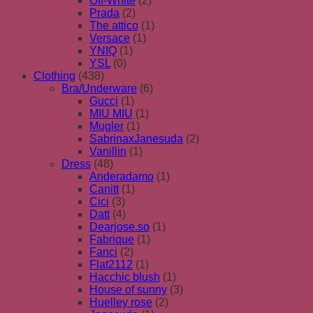
Off-White
(2)
Prada
(2)
The attico
(1)
Versace
(1)
YNIQ
(1)
YSL
(0)
Clothing
(438)
Bra/Underware
(6)
Gucci
(1)
MIU MIU
(1)
Mugler
(1)
SabrinaxJanesuda
(2)
Vanillin
(1)
Dress
(48)
Anderadamo
(1)
Canitt
(1)
Cici
(3)
Datt
(4)
Dearjose.so
(1)
Fabrique
(1)
Fanci
(2)
Flat2112
(1)
Hacchic blush
(1)
House of sunny
(3)
Huelley rose
(2)