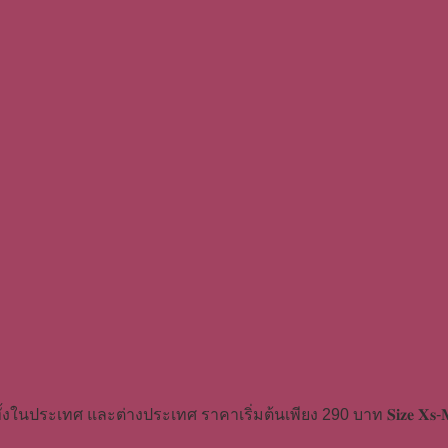
้งในประเทศ และต่างประเทศ ราคาเริ่มต้นเพียง 290 บาท 𝐒𝐢𝐳𝐞 𝐗𝐬-