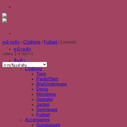
Skip
to
content
หน้าหลัก
/
Clothing
/
Fullset
/
Lioness
หน้าหลัก
แสดง 1 รายการ
สินค้า
Clothing
Tops
Pants/Skirt
Bra/Underware
Dress
Minidress
Sweater
Jacket
Swimware
Fullset
Accessories
Sunglasses