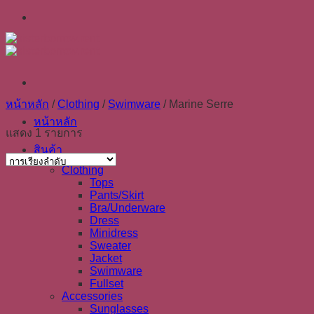
Skip
to
content
หน้าหลัก
/
Clothing
/
Swimware
/
Marine Serre
หน้าหลัก
แสดง 1 รายการ
สินค้า
Clothing
Tops
Pants/Skirt
Bra/Underware
Dress
Minidress
Sweater
Jacket
Swimware
Fullset
Accessories
Sunglasses