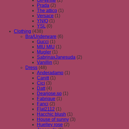
Off-White
(2)
Prada
(2)
The attico
(1)
Versace
(1)
YNIQ
(1)
YSL
(0)
Clothing
(438)
Bra/Underware
(6)
Gucci
(1)
MIU MIU
(1)
Mugler
(1)
SabrinaxJanesuda
(2)
Vanillin
(1)
Dress
(48)
Anderadamo
(1)
Canitt
(1)
Cici
(3)
Datt
(4)
Dearjose.so
(1)
Fabrique
(1)
Fanci
(2)
Flat2112
(1)
Hacchic blush
(1)
House of sunny
(3)
Huelley rose
(2)