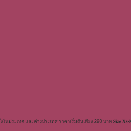
้งในประเทศ และต่างประเทศ ราคาเริ่มต้นเพียง 290 บาท 𝐒𝐢𝐳𝐞 𝐗𝐬-