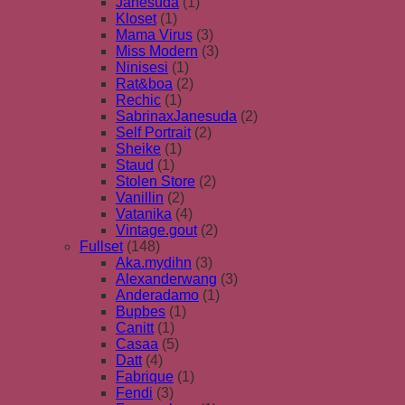
Janesuda
(1)
Kloset
(1)
Mama Virus
(3)
Miss Modern
(3)
Ninisesi
(1)
Rat&boa
(2)
Rechic
(1)
SabrinaxJanesuda
(2)
Self Portrait
(2)
Sheike
(1)
Staud
(1)
Stolen Store
(2)
Vanillin
(2)
Vatanika
(4)
Vintage.gout
(2)
Fullset
(148)
Aka.mydihn
(3)
Alexanderwang
(3)
Anderadamo
(1)
Bupbes
(1)
Canitt
(1)
Casaa
(5)
Datt
(4)
Fabrique
(1)
Fendi
(3)