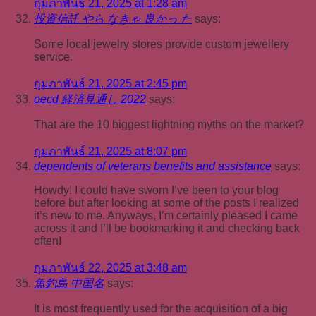
กุมภาพันธ์ 21, 2025 at 1:28 am
投資信託 やら なきゃ 良かっ た
says:
Some local jewelry stores provide custom jewellery
service.
กุมภาพันธ์ 21, 2025 at 2:45 pm
oecd 経済見通し 2022
says:
That are the 10 biggest lightning myths on the market?
กุมภาพันธ์ 21, 2025 at 8:07 pm
dependents of veterans benefits and assistance
says:
Howdy! I could have sworn I’ve been to your blog
before but after looking at some of the posts I realized
it’s new to me. Anyways, I’m certainly pleased I came
across it and I’ll be bookmarking it and checking back
often!
กุมภาพันธ์ 22, 2025 at 3:48 am
魚釣島 中国名
says:
It is most frequently used for the acquisition of a big