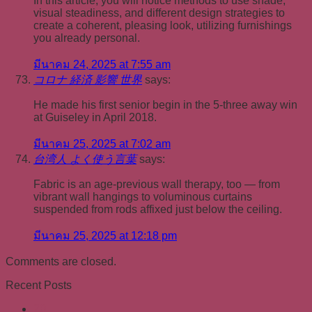
In this article, you will notice methods to use shade,
visual steadiness, and different design strategies to
create a coherent, pleasing look, utilizing furnishings
you already personal.
มีนาคม 24, 2025 at 7:55 am
コロナ 経済 影響 世界
says:
He made his first senior begin in the 5-three away win
at Guiseley in April 2018.
มีนาคม 25, 2025 at 7:02 am
台湾人 よく使う言葉
says:
Fabric is an age-previous wall therapy, too — from
vibrant wall hangings to voluminous curtains
suspended from rods affixed just below the ceiling.
มีนาคม 25, 2025 at 12:18 pm
Comments are closed.
Recent Posts
20