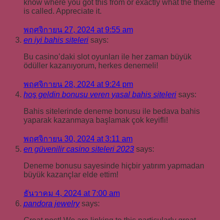
know where you got this from or exactly what the theme
is called. Appreciate it.
พฤศจิกายน 27, 2024 at 9:55 am
en iyi bahis siteleri
says:
Bu casino’daki slot oyunları ile her zaman büyük
ödüller kazanıyorum, herkes denemeli!
พฤศจิกายน 28, 2024 at 9:24 pm
hoş geldin bonusu veren yasal bahis siteleri
says:
Bahis sitelerinde deneme bonusu ile bedava bahis
yaparak kazanmaya başlamak çok keyifli!
พฤศจิกายน 30, 2024 at 3:11 am
en güvenilir casino siteleri 2023
says:
Deneme bonusu sayesinde hiçbir yatırım yapmadan
büyük kazançlar elde ettim!
ธันวาคม 4, 2024 at 7:00 am
pandora jewelry
says: