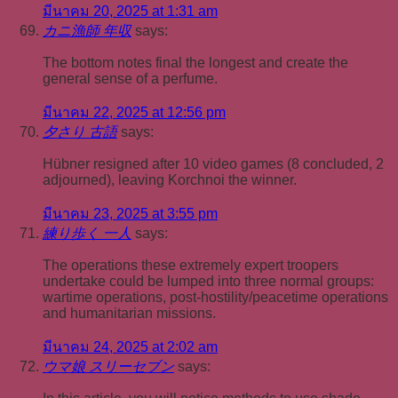
มีนาคม 20, 2025 at 1:31 am
カニ漁師 年収
says:
The bottom notes final the longest and create the
general sense of a perfume.
มีนาคม 22, 2025 at 12:56 pm
夕さり 古語
says:
Hübner resigned after 10 video games (8 concluded, 2
adjourned), leaving Korchnoi the winner.
มีนาคม 23, 2025 at 3:55 pm
練り歩く 一人
says:
The operations these extremely expert troopers
undertake could be lumped into three normal groups:
wartime operations, post-hostility/peacetime operations
and humanitarian missions.
มีนาคม 24, 2025 at 2:02 am
ウマ娘 スリーセブン
says: