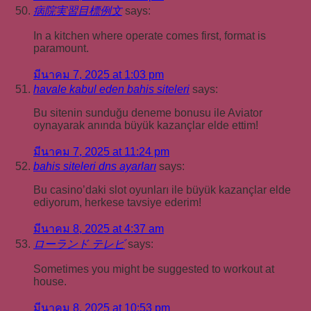
病院実習目標例文
says:
In a kitchen where operate comes first, format is
paramount.
มีนาคม 7, 2025 at 1:03 pm
havale kabul eden bahis siteleri
says:
Bu sitenin sunduğu deneme bonusu ile Aviator
oynayarak anında büyük kazançlar elde ettim!
มีนาคม 7, 2025 at 11:24 pm
bahis siteleri dns ayarları
says:
Bu casino’daki slot oyunları ile büyük kazançlar elde
ediyorum, herkese tavsiye ederim!
มีนาคม 8, 2025 at 4:37 am
ローランド テレビ
says:
Sometimes you might be suggested to workout at
house.
มีนาคม 8, 2025 at 10:53 pm