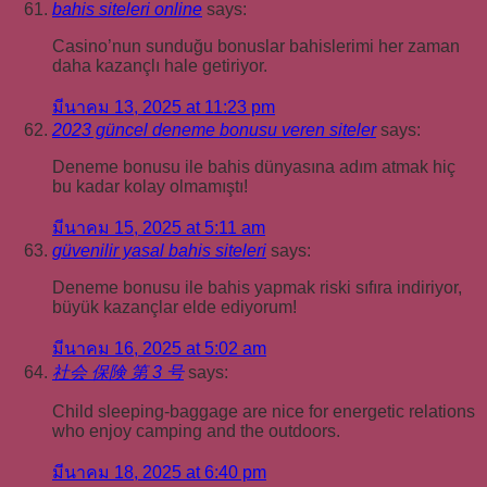
bahis siteleri online
says:
Casino’nun sunduğu bonuslar bahislerimi her zaman
daha kazançlı hale getiriyor.
มีนาคม 13, 2025 at 11:23 pm
2023 güncel deneme bonusu veren siteler
says:
Deneme bonusu ile bahis dünyasına adım atmak hiç
bu kadar kolay olmamıştı!
มีนาคม 15, 2025 at 5:11 am
güvenilir yasal bahis siteleri
says:
Deneme bonusu ile bahis yapmak riski sıfıra indiriyor,
büyük kazançlar elde ediyorum!
มีนาคม 16, 2025 at 5:02 am
社会 保険 第 3 号
says:
Child sleeping-baggage are nice for energetic relations
who enjoy camping and the outdoors.
มีนาคม 18, 2025 at 6:40 pm