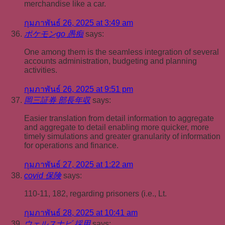
merchandise like a car.
กุมภาพันธ์ 26, 2025 at 3:49 am
ポケモンgo 愚痴
says:
One among them is the seamless integration of several
accounts administration, budgeting and planning
activities.
กุมภาพันธ์ 26, 2025 at 9:51 pm
岡三証券 部長年収
says:
Easier translation from detail information to aggregate
and aggregate to detail enabling more quicker, more
timely simulations and greater granularity of information
for operations and finance.
กุมภาพันธ์ 27, 2025 at 1:22 am
covid 保険
says:
110-11, 182, regarding prisoners (i.e., Lt.
กุมภาพันธ์ 28, 2025 at 10:41 am
ウェルスナビ 採用
says: