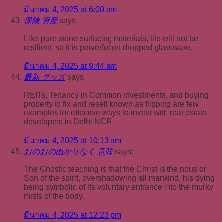
มีนาคม 4, 2025 at 6:00 am
保険 資産
says:
Like pure stone surfacing materials, tile will not be
resilient, so it is powerful on dropped glassware.
มีนาคม 4, 2025 at 9:44 am
最新 グッズ
says:
REITs, Tenancy in Common investments, and buying
property to fix and resell known as flipping are few
examples for effective ways to invest with real estate
developers in Delhi NCR.
มีนาคม 4, 2025 at 10:13 am
おのおのぬかりなく 意味
says:
The Gnostic teaching is that the Christ is the nous or
Son of the spirit, overshadowing all mankind, his dying
being symbolic of its voluntary entrance into the murky
mists of the body.
มีนาคม 4, 2025 at 12:23 pm