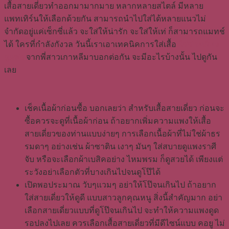
เสื้อสายเดี่ยวทำออกมามากมาย หลากหลายสไตล์ มีหลาย
แพทเทิร์นให้เลือกด้วยกัน สามารถนำไปใส่ได้หลายแนวไม่
จำกัดอยู่แค่เซ็กซี่แล้ว จะใส่ให้น่ารัก จะใส่ให้เท่ ก็สามารถแมทช์
ได้ ใครที่กำลังกังวล วันนี้เราเอาเทคนิคการใส่เสื้อ
ใส่สายเดี่ยว
ดูแพง
จากพี่สาวเกาหลีมาบอกต่อกัน จะมีอะไรบ้างนั้น ไปดูกัน
เลย
เช็คเนื้อผ้าก่อนซื้อ บอกเลยว่า สำหรับเสื้อสายเดี่ยว ก่อนจะ
ซื้อควรจะดูที่เนื้อผ้าก่อน ถ้าอยากเพิ่มความแพงให้เสื้อ
สายเดี่ยวของท่านแบบง่ายๆ การเลือกเนื้อผ้าที่ไม่ใช่ผ้าธร
รมดาๆ อย่างเช่น ผ้าซาติน เงาๆ มันๆ ใส่สบายดูแพงราศี
จับ หรือจะเลือกผ้าเบสิคอย่าง ไหมพรม ก็ดูสวยได้ เพียงแต่
ระวังอย่าเลือกตัวที่บางเกินไปจนดูโป๊ได้
เปิดพอประมาณ วับๆแวมๆ อย่าให้โป๊จนเกินไป ถ้าอยาก
ใส่สายเดี่ยวให้ดูดี แบบสาวลูกคุณหนู สิ่งนี้สำคัญมาก อย่า
เลือกสายเดี่ยวแบบที่ดูโป๊จนเกินไป จะทำให้ความแพงดูด
รอปลงไปเลย ควรเลือกเสื้อสายเดี่ยวที่มีดีไซน์แบบ คอยู ไม่