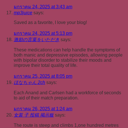
มกราคม 24, 2025 at 3:43 am
mp3juice
says:
Saved as a favorite, I love your blog!
มกราคม 24, 2025 at 5:13 pm
激励の言葉をいただき
says:
These medications can help handle the symptoms of
both manic and depressive episodes, allowing people
with bipolar disorder to stabilize their moods and
improve their total quality of life.
มกราคม 25, 2025 at 8:05 pm
ほなちゃん 2ch
says:
Each Anand and Carlsen had a workforce of seconds
to aid of their match preparation.
มกราคม 26, 2025 at 1:24 am
女装 子 投稿 掲示板
says:
The route is steep and climbs 1,one hundred metres