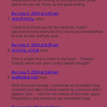
Great post! We are linking to this particularly great
article on our site. Keep up the good writing.
ธันวาคม 5, 2024 at 1:43 am
파라존카지노
says:
I need to to thank you for this fantastic read!! I
absolutely loved every bit of it. I have you bookmarked
to look at new stuff you post…
ธันวาคม 5, 2024 at 8:30 am
라카지노 사이트
says:
This is a topic that is close to my heart… Cheers!
Exactly where are your contact details though?
ธันวาคม 5, 2024 at 3:44 pm
scaffolding cost
says:
Wow that was strange. I just wrote an incredibly long
comment but after I clicked submit my comment didn’t
appear. Grrrr… well I’m not writing all that over again.
Regardless, just wanted to say wonderful blog!