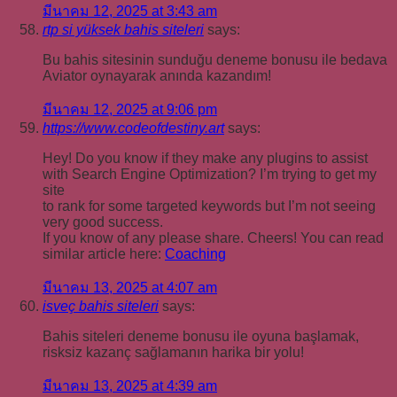
มีนาคม 12, 2025 at 3:43 am
rtp si yüksek bahis siteleri
says:
Bu bahis sitesinin sunduğu deneme bonusu ile bedava
Aviator oynayarak anında kazandım!
มีนาคม 12, 2025 at 9:06 pm
https://www.codeofdestiny.art
says:
Hey! Do you know if they make any plugins to assist
with Search Engine Optimization? I’m trying to get my
site
to rank for some targeted keywords but I’m not seeing
very good success.
If you know of any please share. Cheers! You can read
similar article here:
Coaching
มีนาคม 13, 2025 at 4:07 am
isveç bahis siteleri
says:
Bahis siteleri deneme bonusu ile oyuna başlamak,
risksiz kazanç sağlamanın harika bir yolu!
มีนาคม 13, 2025 at 4:39 am