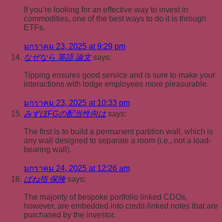
If you’re looking for an effective way to invest in
commodities, one of the best ways to do it is through
ETFs.
มกราคม 23, 2025 at 9:29 pm
なぜなら 英語 論文
says:
Tipping ensures good service and is sure to make your
interactions with lodge employees more pleasurable.
มกราคม 23, 2025 at 10:33 pm
みずほFGの配当性向は
says:
The first is to build a permanent partition wall, which is
any wall designed to separate a room (i.e., not a load-
bearing wall).
มกราคม 24, 2025 at 12:26 am
ばね指 保険
says:
The majority of bespoke portfolio linked CDOs,
however, are embedded into credit-linked notes that are
purchased by the investor.