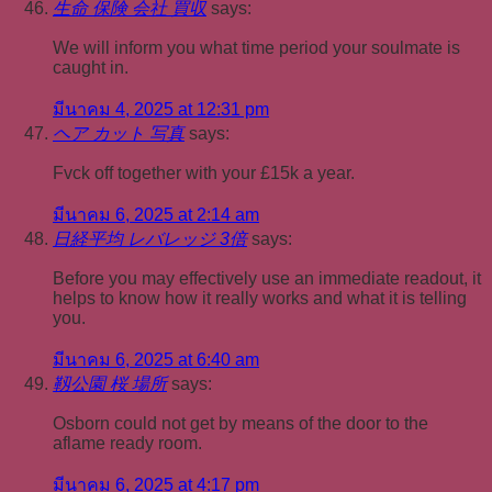
生命 保険 会社 買収
says:
We will inform you what time period your soulmate is
caught in.
มีนาคม 4, 2025 at 12:31 pm
ヘア カット 写真
says:
Fvck off together with your £15k a year.
มีนาคม 6, 2025 at 2:14 am
日経平均 レバレッジ 3倍
says:
Before you may effectively use an immediate readout, it
helps to know how it really works and what it is telling
you.
มีนาคม 6, 2025 at 6:40 am
靱公園 桜 場所
says:
Osborn could not get by means of the door to the
aflame ready room.
มีนาคม 6, 2025 at 4:17 pm