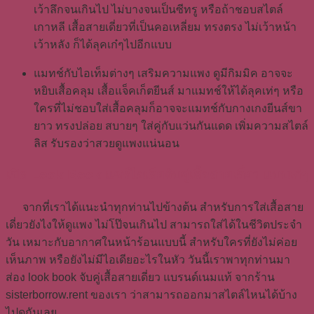
เว้าลึกจนเกินไป ไม่บางจนเป็นซีทรู หรือถ้าชอบสไตล์
เกาหลี เสื้อสายเดี่ยวที่เป็นคอเหลี่ยม ทรงตรง ไม่เว้าหน้า
เว้าหลัง ก็ได้ลุคเก๋ๆไปอีกแบบ
แมทช์กับไอเท็มต่างๆ เสริมความแพง ดูมีกิมมิค อาจจะ
หยิบเสื้อคลุม เสื้อแจ็คเก็ตยีนส์ มาแมทช์ให้ได้ลุคเท่ๆ หรือ
ใครที่ไม่ชอบใส่เสื้อคลุมก็อาจจะแมทช์กับกางเกงยีนส์ขา
ยาว ทรงปล่อย สบายๆ ใส่คู่กับแว่นกันแดด เพิ่มความสไตล์
ลิส รับรองว่าสวยดูแพงแน่นอน
เปิด Look Book แชร์ไอเดียจับคู่เสื้อสายเดี่ยว แบบเก๋ๆ
จากที่เราได้แนะนำทุกท่านไปข้างต้น สำหรับการใส่เสื้อสาย
เดี่ยวยังไงให้ดูแพง ไม่โป๊จนเกินไป สามารถใส่ได้ในชีวิตประจำ
วัน เหมาะกับอากาศในหน้าร้อนแบบนี้ สำหรับใครที่ยังไม่ค่อย
เห็นภาพ หรือยังไม่มีไอเดียอะไรในหัว วันนี้เราพาทุกท่านมา
ส่อง look book จับคู่เสื้อสายเดี่ยว แบรนด์เนมแท้ จากร้าน
sisterborrow.rent ของเรา ว่าสามารถออกมาสไตล์ไหนได้บ้าง
ไปดูกันเลย