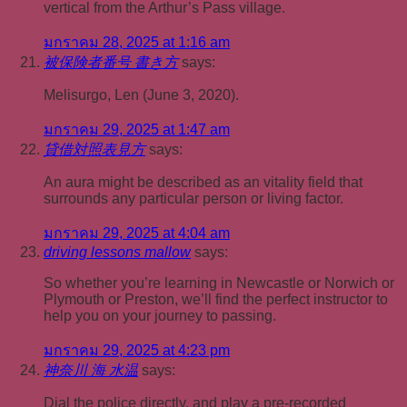
vertical from the Arthur’s Pass village.
มกราคม 28, 2025 at 1:16 am
被保険者番号 書き方
says:
Melisurgo, Len (June 3, 2020).
มกราคม 29, 2025 at 1:47 am
貸借対照表見方
says:
An aura might be described as an vitality field that
surrounds any particular person or living factor.
มกราคม 29, 2025 at 4:04 am
driving lessons mallow
says:
So whether you’re learning in Newcastle or Norwich or
Plymouth or Preston, we’ll find the perfect instructor to
help you on your journey to passing.
มกราคม 29, 2025 at 4:23 pm
神奈川 海 水温
says:
Dial the police directly, and play a pre-recorded