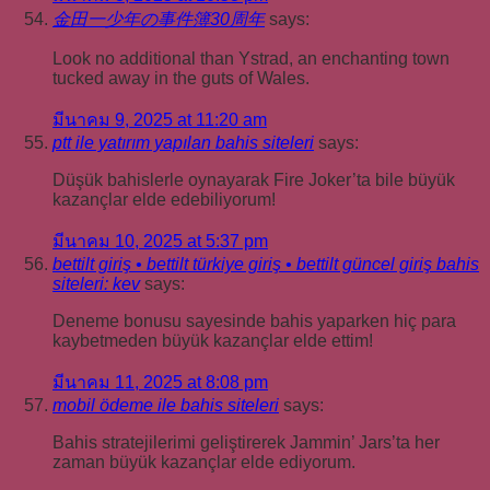
金田一少年の事件簿30周年
says:
Look no additional than Ystrad, an enchanting town
tucked away in the guts of Wales.
มีนาคม 9, 2025 at 11:20 am
ptt ile yatırım yapılan bahis siteleri
says:
Düşük bahislerle oynayarak Fire Joker’ta bile büyük
kazançlar elde edebiliyorum!
มีนาคม 10, 2025 at 5:37 pm
bettilt giriş • bettilt türkiye giriş • bettilt güncel giriş bahis
siteleri: kev
says:
Deneme bonusu sayesinde bahis yaparken hiç para
kaybetmeden büyük kazançlar elde ettim!
มีนาคม 11, 2025 at 8:08 pm
mobil ödeme ile bahis siteleri
says:
Bahis stratejilerimi geliştirerek Jammin’ Jars’ta her
zaman büyük kazançlar elde ediyorum.