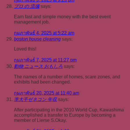
プロ の 流儀
says:
Earn fast and simple money with the best event
management job.
กุมภาพันธ์ 4, 2025 at 5:22 am
boston house cleaning
says:
Loved this!
กุมภาพันธ์ 7, 2025 at 11:27 pm
動物 ニュース おもしろ
says:
The names of a number of homes, scare zones, and
exhibits had been changed.
กุมภาพันธ์ 20, 2025 at 11:40 am
準大手ゼネコン 年収
says:
After participating in the 2010 World Cup, Kawashima
accomplished a transfer to Europe by becoming a
member of Lierse S.Okay.