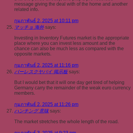
message giving the deal with of the home and another
related info.
กุมภาพันธ์ 2, 2025 at 10:11 pm
マッチョ 海外
says:
Investing in Inventory Futures market is the appropriate
place where you can invest less amount and the
chance can also be much less as compared with the
opposite markets.
กุมภาพันธ์ 2, 2025 at 11:16 pm
バーレスクヤバイ 掲示板
says:
But I would bet that it will one day get tired of helping
Germany carry the remainder of the weak euro currency
members.
กุมภาพันธ์ 2, 2025 at 11:26 pm
ハンチング 意味
says:
The market stretches the whole length of the road.
กุมภาพันธ์ 3, 2025 at 9:23 pm