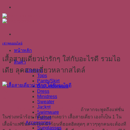
Skip
to
content
เช่าชุดออนไลน์
หน้าหลัก
เสื้อสายเดี่ยวน่ารักๆ ใส่กับอะไรดี รวมไอ
สินค้า
เดีย ลุคสายเดี่ยวหลากสไตล์
Clothing
Tops
Pants/Skirt
Bra/Underware
29
Dress
Minidress
เม.ย.
Sweater
Jacket
เสื้อสายเดี่ยวน่ารักๆ ใส่กับอะไรดี
ถ้าหากจะพูดถึงแฟชั่น
Swimware
ในช่วงหน้าร้อน ก็ต้องบอกเลยว่า เสื้อสายเดี่ยว เองก็เป็น 1 ใน
Fullset
Accessories
เสื้อผ้าแฟชั่นสำหรับหน้าร้อนที่ฮอตฮิตสุดๆ สาวๆทุกคนจะต้องที
Sunglasses