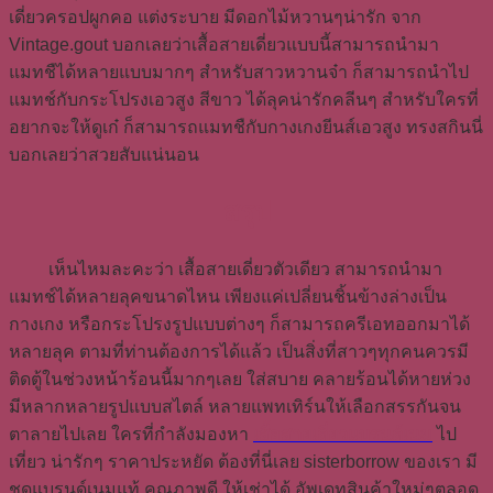
เดี่ยวครอปผูกคอ แต่งระบาย มีดอกไม้หวานๆน่ารัก จาก
Vintage.gout บอกเลยว่าเสื้อสายเดี่ยวแบบนี้สามารถนำมา
แมทชืได้หลายแบบมากๆ สำหรับสาวหวานจ๋า ก็สามารถนำไป
แมทช์กับกระโปรงเอวสูง สีขาว ได้ลุคน่ารักคลีนๆ สำหรับใครที่
อยากจะให้ดูเก๋ ก็สามารถแมทชืกับกางเกงยีนส์เอวสูง ทรงสกินนี่
บอกเลยว่าสวยสับแน่นอน
สรุป
เห็นไหมละคะว่า เสื้อสายเดี่ยวตัวเดียว สามารถนำมา
แมทช์ได้หลายลุคขนาดไหน เพียงแค่เปลี่ยนชิ้นข้างล่างเป็น
กางเกง หรือกระโปรงรูปแบบต่างๆ ก็สามารถครีเอทออกมาได้
หลายลุค ตามที่ท่านต้องการได้แล้ว เป็นสิ่งที่สาวๆทุกคนควรมี
ติดตู้ในช่วงหน้าร้อนนี้มากๆเลย ใส่สบาย คลายร้อนได้หายห่วง
มีหลากหลายรูปแบบสไตล์ หลายแพทเทิร์นให้เลือกสรรกันจน
ตาลายไปเลย ใครที่กำลังมองหา
เสื้อสายเดี่ยวแบรนด์เนม
ไป
เที่ยว น่ารักๆ ราคาประหยัด ต้องที่นี่เลย sisterborrow ของเรา มี
ชุดแบรนด์เนมแท้ คุณภาพดี ให้เช่าได้ อัพเดทสินค้าใหม่ๆตลอด