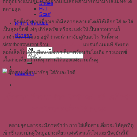
ติดตู้อย่างแน่นอน เนื่องจากเป็นเสื้อที่สามารถนำมาใส่แมทช์ได้
Shoes
Hat
หลายลุค
Scarf
อีกทั้งตัวสายเดี่ยวเองก็มีหลากหลายสไตล์ให้เลือกใส่ จะใส่
คำถามที่พบบ่อย
เป็นลุคเซ็กซี่ เท่ๆ เกิร์ลครัช หรือจะแต่งให้เป็นสาวหวานก็
ข่าวสาร
สามารถทำได้เลย อยู่ที่ว่าจะนำมาจับคู่กับอะไร วันนี้ทาง
sisterborrow.rent ร้าน
เช่าชุดออนไลน์
แบรนด์เนมแท้ อัพเดท
คอลเล็คใหม่ทุกเดือนของเรา ก็มาพร้อมกับไอเดีย การแมทช์
ค้นหา:
เสื้อสายเดี่ยว ไว้ให้ทุกท่านได้ลองแต่งตามกันดู
ติดต่อเรา
เสื้อสายเดี่ยวน่ารักๆ ใส่กับอะไรดี เคล็ดลับ
การใส่สายเดี่ยวให้ดูแพง
หลายๆคนอาจจะมีภาพจำว่า การใส่เสื้อสายเดี่ยวจะให้ลุคที่ดู
เซ็กซี่ และเป็นผู้ใหญ่อย่างเดียว แต่จริงๆแล้วไม่เลย ปัจจุบันนี้มี