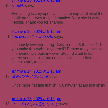
ธันวาคม 16, 2024 at 6:15 am
snaptik
says:
Everything is very open with a clear explanation of the
challenges. It was truly informative. Your site is very
helpful. Thank you for sharing!
ธันวาคม 16, 2024 at 9:12 am
hop over to this web-site
says:
I seriously love your blog.. Great colors & theme. Did
you make this website yourself? Please reply back as
I’m hoping to create my own site and want to learn
where you got this from or exactly what the theme is
called. Many thanks!
มกราคม 14, 2025 at 2:13 am
番長0ツチノコパンダ
says:
Once more it is like that chilly Chawter, again that chilly
air.
มกราคม 23, 2025 at 6:15 pm
ユニバイベント割いつまで
says: