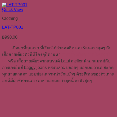
Quick View
Clothing
LAT-TP001
฿
990.00
เปิดมาที่ลุคแรก ที่เรียกได้ว่าฮอตฮิต และร้อนแรงสุดๆ กับ
เสื้อสายเดี่ยวตัวนี้ที่ใครๆก็ตามหา
สายเดี่ยวเวียดนาม ใหม่ดาวิ
กา
หรือ เสื้อสายเดี่ยวจากแบรนด์ Latui atelier นำมาแมทช์กับ
กางเกงยีนส์ baggy jeans ทรงหลวมปล่อยๆ บอกเลยว่าเท่ สะกด
ทุกสายตาสุดๆ แอบซ่อนความน่ารักแบ๊วๆ ด้วยดีเทลของตัวเกาะ
อกที่มีผ้าชีฟองแต่งรอบๆ บอกเลยว่าลุคนี้ ลงตัวสุดๆ